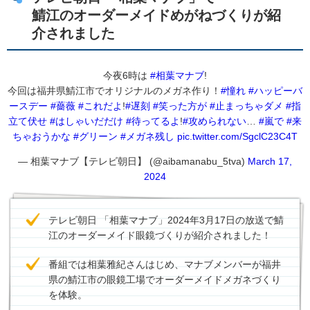
鯖江のオーダーメイドめがねづくりが紹
介されました
今夜6時は
#相葉マナブ
!
今回は福井県鯖江市でオリジナルのメガネ作り！
#憧れ
#ハッピーバ
ースデー
#薔薇
#これだよ
!
#遅刻
#笑った方が
#止まっちゃダメ
#指
立て伏せ
#はしゃいだだけ
#待ってるよ
!
#攻められない
…
#嵐で
#来
ちゃおうかな
#グリーン
#メガネ残し
pic.twitter.com/SgclC23C4T
— 相葉マナブ【テレビ朝日】 (@aibamanabu_5tva)
March 17,
2024
テレビ朝日 「相葉マナブ」2024年3月17日の放送で鯖
江のオーダーメイド眼鏡づくりが紹介されました！
番組では相葉雅紀さんはじめ、マナブメンバーが福井
県の鯖江市の眼鏡工場でオーダーメイドメガネづくり
を体験。