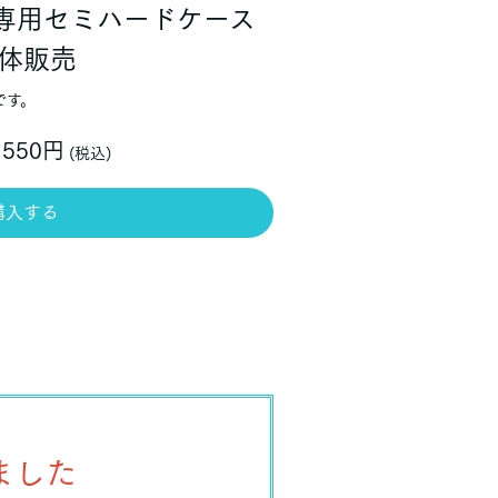
収納専用セミハードケース
体販売
です。
550円
(税込)
購入する
ました