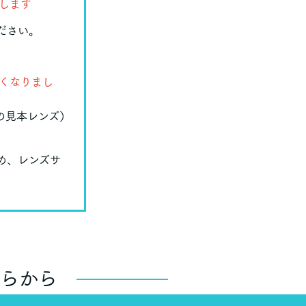
します
ださい。
くなりまし
の見本レンズ）
め、レンズサ
らから